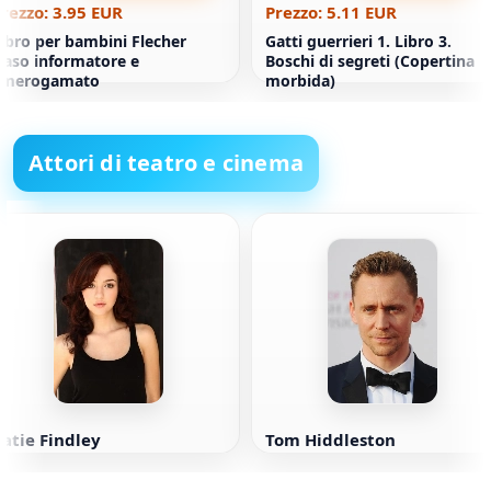
rezzo: 3.95 EUR
Prezzo: 5.11 EUR
ibro per bambini Flecher
Gatti guerrieri 1. Libro 3.
aso informatore e
Boschi di segreti (Copertina
Smerogamato
morbida)
Attori di teatro e cinema
atie Findley
Tom Hiddleston