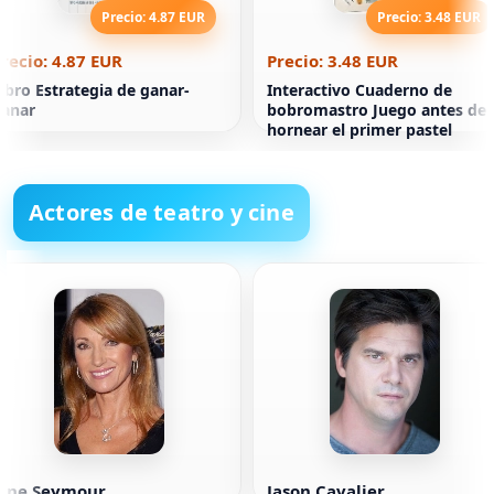
Precio: 4.87 EUR
Precio: 3.48 EUR
recio: 4.87 EUR
Precio: 3.48 EUR
ibro Estrategia de ganar-
Interactivo Cuaderno de
anar
bobromastro Juego antes de
hornear el primer pastel
Actores de teatro y cine
Jane Seymour
Jason Cavalier