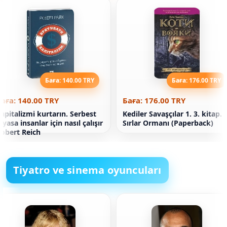
Баға: 140.00 TRY
Баға: 176.00 TRY
аға: 140.00 TRY
Баға: 176.00 TRY
apitalizmi kurtarın. Serbest
Kediler Savaşçılar 1. 3. kitap.
iyasa insanlar için nasıl çalışır
Sırlar Ormanı (Paperback)
obert Reich
Tiyatro ve sinema oyuncuları