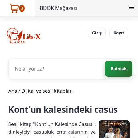
BOOK Mağazası
0
Giriş
Kayıt
Bulmak
Ana
/
Dijital ve sesli kitaplar
Kont'un kalesindeki casus
Sesli kitap "Kont'un Kalesinde Casus",
dinleyiciyi casusluk entrikalarının ve