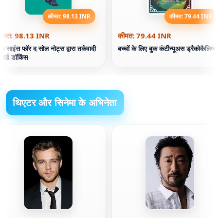
कीमत: 98.13 INR
कीमत: 79.44 INR
ीमत: 98.13 INR
कीमत: 79.44 INR
ुक साइंस फॉर द सोल नोट्स द्वारा तर्कवादी
बच्चों के लिए बुक कंटीन्यूअस ड्रैकोकैलिप्स
िचर्ड डॉकिंस
थिएटर और सिनेमा के अभिनेता