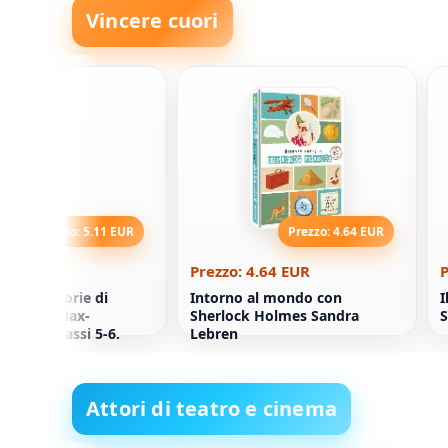
Vincere cuori
Prezzo: 5.11 EUR
Prezzo: 4.64 EUR
5.11 EUR
Prezzo: 4.64 EUR
P
iva. 33 storie di
Intorno al mondo con
I
ica con Max-
Sherlock Holmes Sandra
 Per le classi 5-6.
Lebren
Attori di teatro e cinema