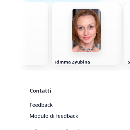
 Mantell
Rimma Zyubina
S
Contatti
Feedback
Modulo di feedback