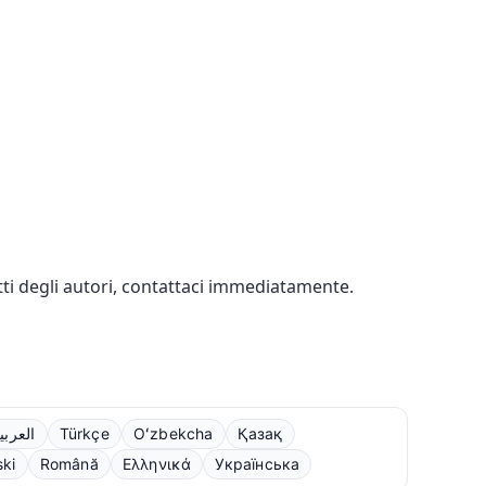
ritti degli autori, contattaci immediatamente.
العربي
Türkçe
Oʻzbekcha
Қазақ
ski
Română
Ελληνικά
Українська