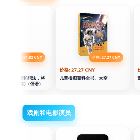
价格: 61.82 CNY
价格: 27.27 CNY
.82 CNY
价格: 27.27 CNY
袖。9个技能和想法，将
儿童插图百科全书。太空
0年内让你成功（俄语）
戏剧和电影演员