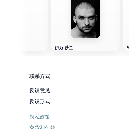
米勒
伊万·沙兰
联系方式
反馈意见
反馈形式
隐私政策
交货和付款