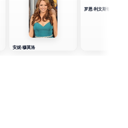
罗恩·利文斯顿
安妮·穆莫洛