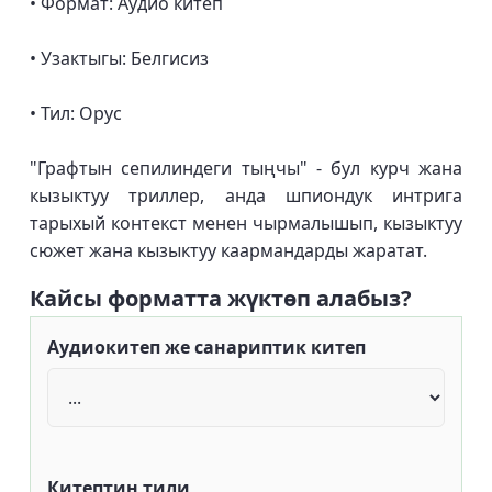
• Формат: Аудио китеп
• Узактыгы: Белгисиз
• Тил: Орус
"Графтын сепилиндеги тыңчы" - бул курч жана
кызыктуу триллер, анда шпиондук интрига
тарыхый контекст менен чырмалышып, кызыктуу
сюжет жана кызыктуу каармандарды жаратат.
Кайсы форматта жүктөп алабыз?
Аудиокитеп же санариптик китеп
Китептин тили