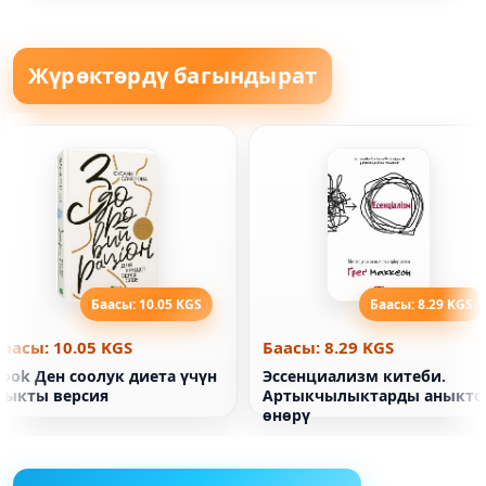
Жүрөктөрдү багындырат
Баасы: 10.05 KGS
Баасы: 8.29 KGS
Баасы: 10.05 KGS
Баасы: 8.29 KGS
ook Ден соолук диета үчүн
Эссенциализм китеби.
мыкты версия
Артыкчылыктарды аныкто
өнөрү