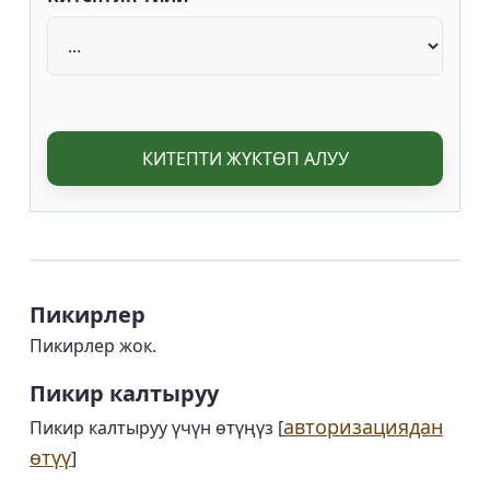
КИТЕПТИ ЖҮКТӨП АЛУУ
Пикирлер
Пикирлер жок.
Пикир калтыруу
авторизациядан
Пикир калтыруу үчүн өтүңүз [
өтүү
]