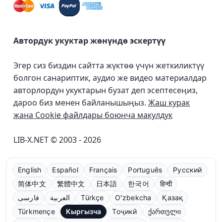
Автордук укуктар жөнүндө эскертүү
Эгер сиз биздин сайтта жүктөө үчүн жеткиликтүү
болгон санариптик, аудио же видео материалдар
авторлордун укуктарын бузат деп эсептесеңиз,
дароо биз менен байланышыңыз.
Жаш курак
жана Cookie файлдары боюнча макулдук
LIB-X.NET © 2003 - 2026
English
Español
Français
Português
Русский
简体中文
繁體中文
日本語
한국어
हिन्दी
فارسی
العربية
Türkçe
Oʻzbekcha
Қазақ
Türkmençe
Кыргызча
Тоҷикӣ
ქართული