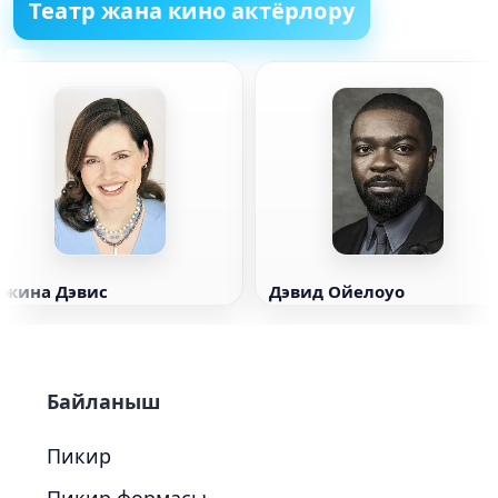
Театр жана кино актёрлору
Джина Дэвис
Дэвид Ойелоуо
Байланыш
Пикир