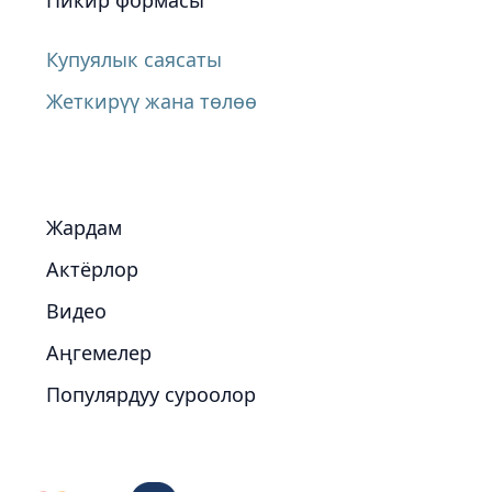
Пикир формасы
Купуялык саясаты
Жеткирүү жана төлөө
Жардам
Актёрлор
Видео
Аңгемелер
Популярдуу суроолор