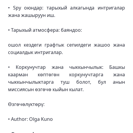
• Spy оюндар: тарыхый алкагында интригалар
жана жашыруун иш.
• Тарыхый атмосфера: баяндоо:
ошол кездеги графтык сепилдеги жашоо жана
социалдык интригалар.
• Коркунучтар жана чыккынчылык: Башкы
каарман көптөгөн коркунучтарга жана
чыккынчылыктарга туш болот, бул анын
миссиясын өзгөчө кыйын кылат.
Өзгөчөлүктөрү:
• Author: Olga Kuno