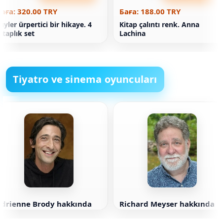
аға: 320.00 TRY
Баға: 188.00 TRY
üyler ürpertici bir hikaye. 4
Kitap çalıntı renk. Anna
itaplık set
Lachina
Tiyatro ve sinema oyuncuları
Adrienne Brody hakkında
Richard Meyser hakkında