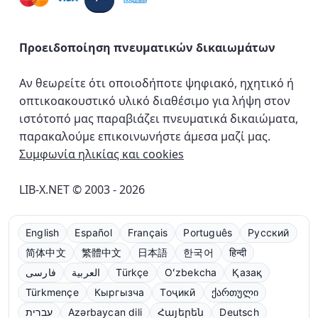
Προειδοποίηση πνευματικών δικαιωμάτων
Αν θεωρείτε ότι οποιοδήποτε ψηφιακό, ηχητικό ή
οπτικοακουστικό υλικό διαθέσιμο για λήψη στον
ιστότοπό μας παραβιάζει πνευματικά δικαιώματα,
παρακαλούμε επικοινωνήστε άμεσα μαζί μας.
Συμφωνία ηλικίας και cookies
LIB-X.NET © 2003 - 2026
English
Español
Français
Português
Русский
简体中文
繁體中文
日本語
한국어
हिन्दी
فارسی
العربية
Türkçe
Oʻzbekcha
Қазақ
Türkmençe
Кыргызча
Тоҷикӣ
ქართული
עברית
Azərbaycan dili
Հայերեն
Deutsch