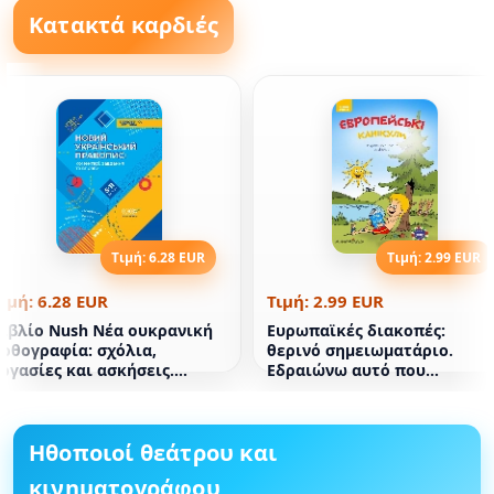
Κατακτά καρδιές
Τιμή: 6.28 EUR
Τιμή: 2.99 EUR
ιμή: 6.28 EUR
Τιμή: 2.99 EUR
Βιβλίο Nush Νέα ουκρανική
Ευρωπαϊκές διακοπές:
ρθογραφία: σχόλια,
θερινό σημειωματάριο.
ργασίες και ασκήσεις.
Εδραιώνω αυτό που
η-11η τάξη
σπούδασα για τον 2ο βαθμό
Ηθοποιοί θεάτρου και
κινηματογράφου