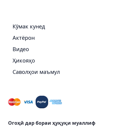
Кӯмак кунед
Актёрон
Видео
Ҳикояҳо
Саволҳои маъмул
Огоҳӣ дар бораи ҳуқуқи муаллиф