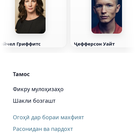
Рейчел Гриффитс
Ҷефферсон Уайт
Тамос
Фикру мулоҳизаҳо
Шакли бозгашт
Огоҳӣ дар бораи махфият
Расонидан ва пардохт