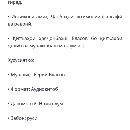
гирад.
• Инъикоси амиқ: Ҷанбаҳои эҳтимолии фалсафӣ
ва равонӣ.
• Қитъаҳои ҳаяҷонбахш: Власов бо қитъаҳои
ҷолиб ва мураккабаш маълум аст.
Хусусиятҳо:
• Муаллиф: Юрий Власов
• Формат: Аудиокитоб
• Давомнокӣ: Номаълум
• Забон: русӣ