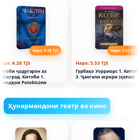
Нарх: 6.28 TJS
Нарх: 5.53 TJS
арх: 6.28 TJS
Нарх: 5.53 TJS
Китоби ҷодугарон аз
Гурбаҳо Уорриорс 1. Китоб
няжград. Китоби 1.
3. Ҷангали асрори (қоғаз)
Калидҳои Potobiczew
Ҳунармандони театр ва кино