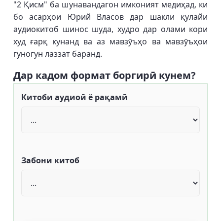
"2 Қисм" ба шунавандагон имконият медиҳад, ки
бо асарҳои Юрий Власов дар шакли қулайи
аудиокитоб шинос шуда, худро дар олами кори
худ ғарқ кунанд ва аз мавзӯъҳо ва мавзӯъҳои
гуногун лаззат баранд.
Дар кадом формат боргирӣ кунем?
Китоби аудиоӣ ё рақамӣ
Забони китоб