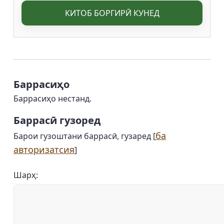
КИТОБ БОРГИРӢ КУНЕД
Баррасиҳо
Баррасиҳо нестанд.
Баррасӣ гузоред
ба
Барои гузоштани баррасӣ, гузаред [
авторизатсия
]
Шарҳ: