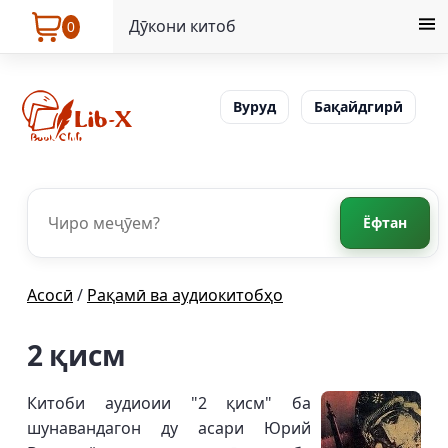
Дӯкони китоб
0
Вуруд
Бақайдгирӣ
Ёфтан
Асосӣ
/
Рақамӣ ва аудиокитобҳо
2 қисм
Китоби аудиоии "2 қисм" ба
шунавандагон ду асари Юрий