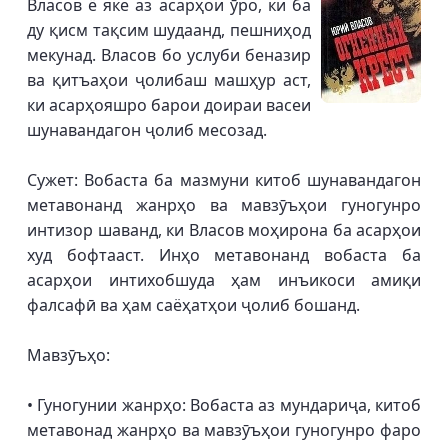
Власов ё яке аз асарҳои ӯро, ки ба
ду қисм тақсим шудаанд, пешниҳод
мекунад. Власов бо услуби беназир
ва қитъаҳои ҷолибаш машҳур аст,
ки асарҳояшро барои доираи васеи
шунавандагон ҷолиб месозад.
Сужет: Вобаста ба мазмуни китоб шунавандагон
метавонанд жанрҳо ва мавзӯъҳои гуногунро
интизор шаванд, ки Власов моҳирона ба асарҳои
худ бофтааст. Инҳо метавонанд вобаста ба
асарҳои интихобшуда ҳам инъикоси амиқи
фалсафӣ ва ҳам саёҳатҳои ҷолиб бошанд.
Мавзӯъҳо:
• Гуногунии жанрҳо: Вобаста аз мундариҷа, китоб
метавонад жанрҳо ва мавзӯъҳои гуногунро фаро