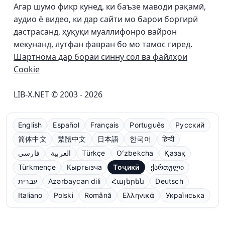
Агар шумо фикр кунед, ки баъзе маводи рақамӣ,
аудио ё видео, ки дар сайти мо барои боргирӣ
дастрасанд, ҳуқуқи муаллифонро вайрон
мекунанд, лутфан фавран бо мо тамос гиред.
Шартнома дар бораи синну сол ва файлҳои
Cookie
LIB-X.NET © 2003 - 2026
English
Español
Français
Português
Русский
简体中文
繁體中文
日本語
한국어
हिन्दी
فارسی
العربية
Türkçe
Oʻzbekcha
Қазақ
Türkmençe
Кыргызча
Тоҷикӣ
ქართული
עברית
Azərbaycan dili
Հայերեն
Deutsch
Italiano
Polski
Română
Ελληνικά
Українська