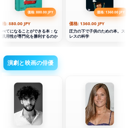
価格: 880.00 JPY
価格: 1360.00 JPY
価格: 880.00 JPY
価格: 1360.00 JPY
すべてになることができる本：な
圧力の下で子供のための本。ス
ぜ汎用性が専門化を勝利するのか
レスの科学
演劇と映画の俳優