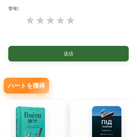
学年:
送信
ハートを獲得