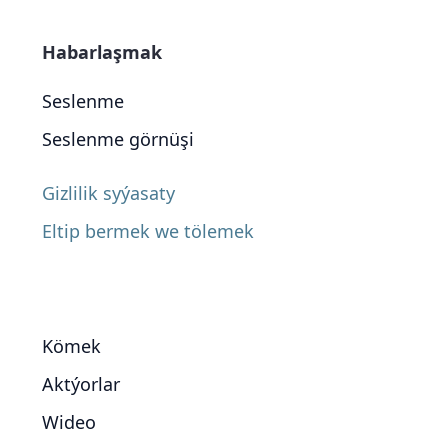
Habarlaşmak
Seslenme
Seslenme görnüşi
Gizlilik syýasaty
Eltip bermek we tölemek
Kömek
Aktýorlar
Wideo