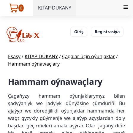
KITAP DÜKANY
0
Giriş
Registrasiýa
Esasy
/
KITAP DÜKANY
/
Çagalar üçin oýunjaklar
/
Hammam oýnawaçlary
Hammam oýnawaçlary
Çagaňyzy hammam oýunjaklarymyz bilen
şadyýanlyk we jadylyk dünýäsine çümdüriň! Bu
ajaýyp we döredijilikli oýunjaklar hammamda her
wagt gyzykly güýmenje we ajaýyp açyşlardan doly
başdan geçirmeleri amala aşyrar. Olar çagany diňe