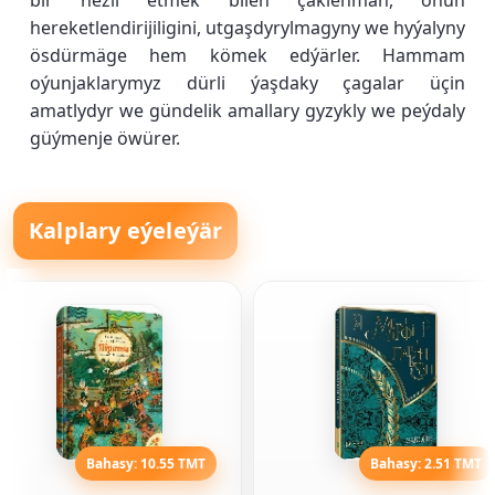
bir hezil etmek bilen çäklenmän, onuň
hereketlendirijiligini, utgaşdyrylmagyny we hyýalyny
ösdürmäge hem kömek edýärler. Hammam
oýunjaklarymyz dürli ýaşdaky çagalar üçin
amatlydyr we gündelik amallary gyzykly we peýdaly
güýmenje öwürer.
Kalplary eýeleýär
Bahasy: 10.55 TMT
Bahasy: 2.51 TMT