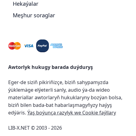
Hekaýalar
Meşhur soraglar
Awtorlyk hukugy barada duýduryş
Eger-de siziň pikiriňizçe, biziň sahypamyzda
ýüklemäge elýeterli sanly, audio ýa-da wideo
materiallar awtorlaryň hukuklaryny bozýan bolsa,
biziň bilen bada-bat habarlaşmagyňyzy haýyş
edýäris.
Ýaş boýunça razylyk we Cookie faýllary
LIB-X.NET © 2003 - 2026