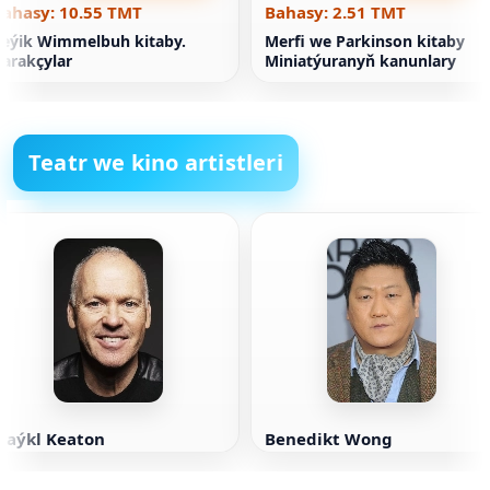
Bahasy: 10.55 TMT
Bahasy: 2.51 TMT
eýik Wimmelbuh kitaby.
Merfi we Parkinson kitaby
arakçylar
Miniatýuranyň kanunlary
Teatr we kino artistleri
Maýkl Keaton
Benedikt Wong