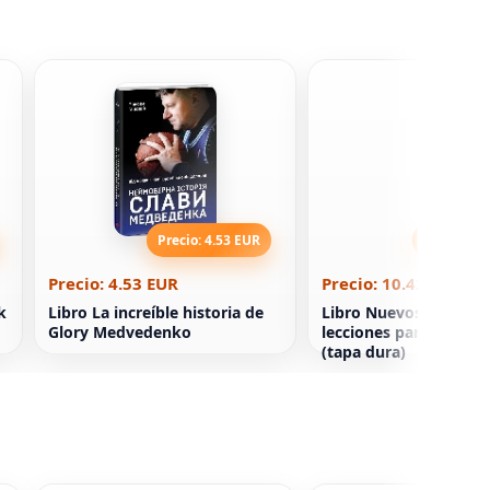
Precio: 4.53 EUR
Precio: 10
Precio: 4.53 EUR
Precio: 10.42 EUR
k
Libro La increíble historia de
Libro Nuevos estoicos
Glory Medvedenko
lecciones para una vid
(tapa dura)