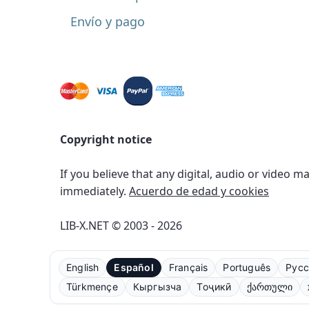
Envío y pago
Copyright notice
If you believe that any digital, audio or video m
immediately.
Acuerdo de edad y cookies
LIB-X.NET © 2003 - 2026
English
Español
Français
Português
Русс
Türkmençe
Кыргызча
Тоҷикӣ
ქართული