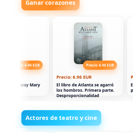
Ganar corazones
Precio: 6.96 EUR
Precio: 6.96 EUR
6.96 EUR
Precio: 6.96 EUR
P
 de Hemingway Mary
El libro de Atlanta se agarró
E
n
los hombros. Primera parte.
p
Desproporcionalidad
Actores de teatro y cine