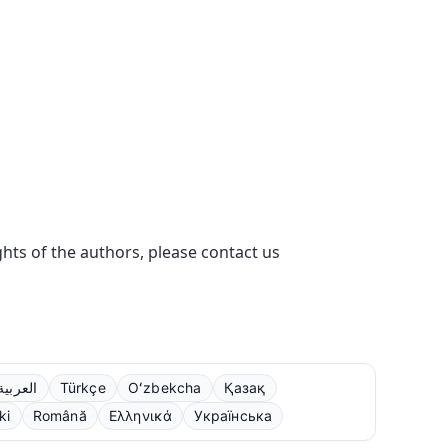
ights of the authors, please contact us
العربية
Türkçe
Oʻzbekcha
Қазақ
ki
Română
Ελληνικά
Українська