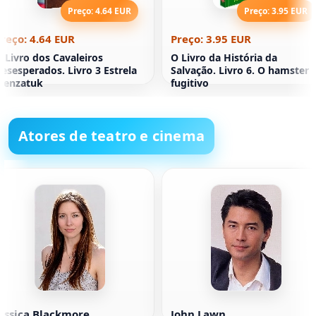
Preço: 4.64 EUR
Preço: 3.95 EUR
reço: 4.64 EUR
Preço: 3.95 EUR
 Livro dos Cavaleiros
O Livro da História da
esesperados. Livro 3 Estrela
Salvação. Livro 6. O hamster
Menzatuk
fugitivo
Atores de teatro e cinema
essica Blackmore
John Lawn