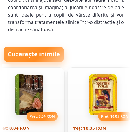
copilul, ci și îi ajută să-și dezvolte abilitățile motorii,
coordonarea și imaginația. Jucăriile noastre de baie
sunt ideale pentru copiii de vârste diferite și vor
transforma tratamentele zilnice într-o distracție și o
distracție sănătoasă.
Cucerește inimile
Preț: 8.04 RON
Preț: 10.05 RON
reț: 8.04 RON
Preț: 10.05 RON