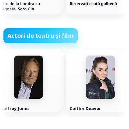
arte de la Londra cu
Rezervați ceață galbenă
ragoste. Sara Gio
Actori de teatru și film
eoffrey Jones
Caitlin Deaver