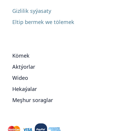
Gizlilik syýasaty
Eltip bermek we tölemek
Kömek
Aktýorlar
Wideo
Hekaýalar
Meşhur soraglar