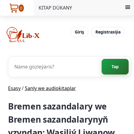
KITAP DÜKANY
0
Giriş
Registrasiýa
Tap
Esasy
/
Sanly we audiokitaplar
Bremen sazandalary we
Bremen sazandalarynyň
yzyndan: Wasiliý Liwanow,