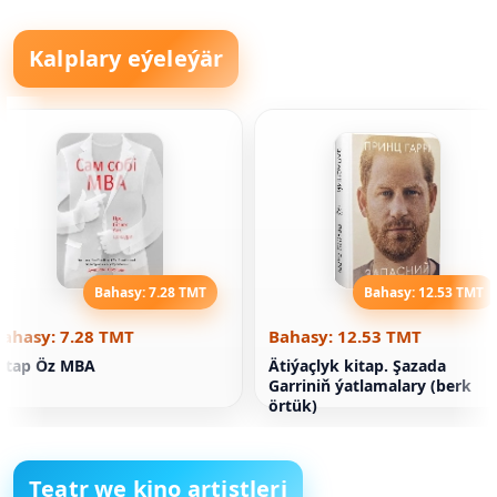
Kalplary eýeleýär
Bahasy: 7.28 TMT
Bahasy: 12.53 TMT
Bahasy: 7.28 TMT
Bahasy: 12.53 TMT
itap Öz MBA
Ätiýaçlyk kitap. Şazada
Garriniň ýatlamalary (berk
örtük)
Teatr we kino artistleri