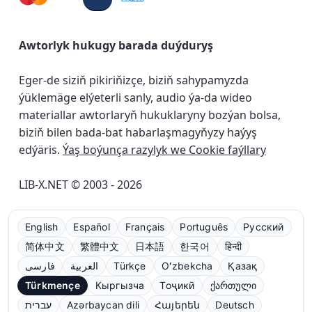
Awtorlyk hukugy barada duýduryş
Eger-de siziň pikiriňizçe, biziň sahypamyzda
ýüklemäge elýeterli sanly, audio ýa-da wideo
materiallar awtorlaryň hukuklaryny bozýan bolsa,
biziň bilen bada-bat habarlaşmagyňyzy haýyş
edýäris.
Ýaş boýunça razylyk we Cookie faýllary
LIB-X.NET © 2003 - 2026
English
Español
Français
Português
Русский
简体中文
繁體中文
日本語
한국어
हिन्दी
فارسی
العربية
Türkçe
Oʻzbekcha
Қазақ
Türkmençe
Кыргызча
Тоҷикӣ
ქართული
עברית
Azərbaycan dili
Հայերեն
Deutsch