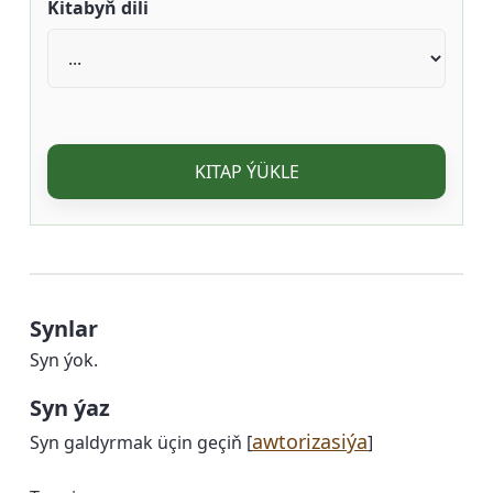
Kitabyň dili
KITAP ÝÜKLE
Synlar
Syn ýok.
Syn ýaz
awtorizasiýa
Syn galdyrmak üçin geçiň [
]