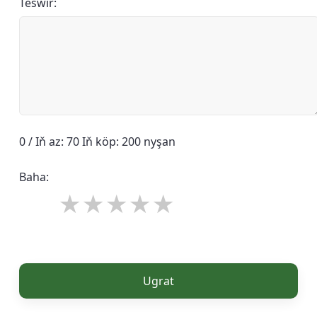
Teswir:
0 / Iň az: 70 Iň köp: 200 nyşan
Baha:
Ugrat