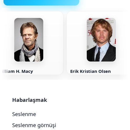
William H. Macy
Erik Kristian Olsen
Habarlaşmak
Seslenme
Seslenme görnüşi