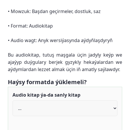
• Mowzuk: Başdan geçirmeler, dostluk, saz
• Format: Audiokitap
• Audio wagt: Anyk wersiýasynda aýdyňlaşdyryň
Bu audiokitap, tutuş maşgala üçin jadyly keýp we
ajaýyp duýgulary berjek gyzykly hekaýalardan we
aýdymlardan lezzet almak üçin iň amatly saýlawdyr.
Haýsy formatda ýüklemeli?
Audio kitap ýa-da sanly kitap