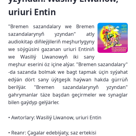
uriuri Entin
"Bremen sazandalary we Bremen
sazandalarynyň yzyndan" atly
audiokitap diňleýjileriň meşhurlygyny
we söýgüsini gazanan uriuri Entiniň
we Wasiliý Liwanowyň iki sany
meşhur eserini öz içine alýar. "Bremen sazandalary"
-da sazanda bolmak we bagt tapmak üçin syýahat
edýän dört sany üýtgeşik haýwan hakda gürrüň
berilýär. "Bremen sazandalarynyň yzyndan"
gahrymanlar täze başdan geçirmeler we synaglar
bilen gaýdyp gelýärler.
• Awtorlary: Wasiliý Liwanow, uriuri Entin
• Reanr: Çagalar edebiýaty, saz ertekisi