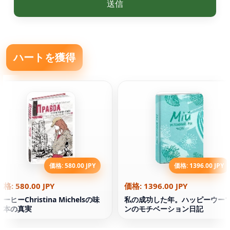
送信
ハートを獲得
価格: 580.00 JPY
価格: 1396.00 JPY
価格: 580.00 JPY
価格: 1396.00 JPY
コーヒーChristina Michelsの味
私の成功した年。ハッピーウー
の本の真実
ンのモチベーション日記