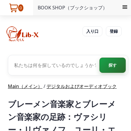
BOOK SHOP（ブックショップ）
0
入り口
登録
探す
Main（メイン）
/
デジタルおよびオーディオブック
ブレーメン音楽家とブレーメ
ン音楽家の足跡：ヴァシリ
ー・リヴァノフ、ユーリ・エ