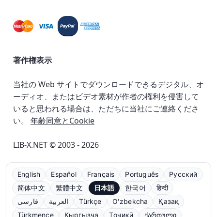
著作権表示
当社の Web サイトでダウンロードできるデジタル、オ
ーディオ、またはビデオ素材が作者の権利を侵害して
いると思われる場合は、ただちに当社にご連絡くださ
い。
年齢同意とCookie
LIB-X.NET © 2003 - 2026
English
Español
Français
Português
Русский
简体中文
繁體中文
日本語
한국어
हिन्दी
فارسی
العربية
Türkçe
Oʻzbekcha
Қазақ
Türkmençe
Кыргызча
Тоҷикӣ
ქართული