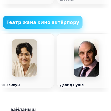
Театр жана кино актёрлору
Пак Хэ-жун
Дэвид Суше
Байланыш