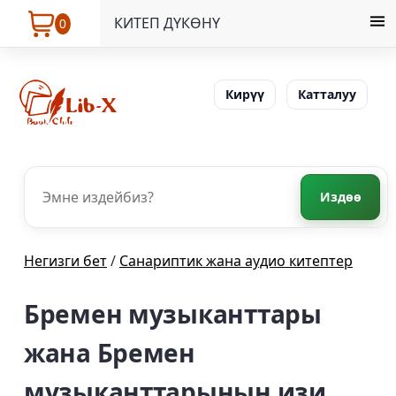
КИТЕП ДҮКӨНҮ
0
Кирүү
Катталуу
Издөө
Негизги бет
/
Санариптик жана аудио китептер
Бремен музыканттары
жана Бремен
музыканттарынын изи