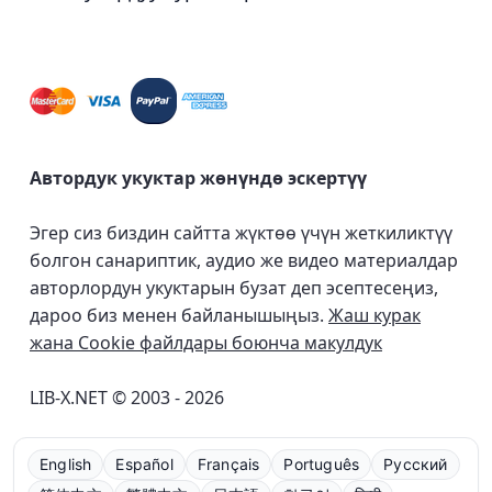
Автордук укуктар жөнүндө эскертүү
Эгер сиз биздин сайтта жүктөө үчүн жеткиликтүү
болгон санариптик, аудио же видео материалдар
авторлордун укуктарын бузат деп эсептесеңиз,
дароо биз менен байланышыңыз.
Жаш курак
жана Cookie файлдары боюнча макулдук
LIB-X.NET © 2003 - 2026
English
Español
Français
Português
Русский