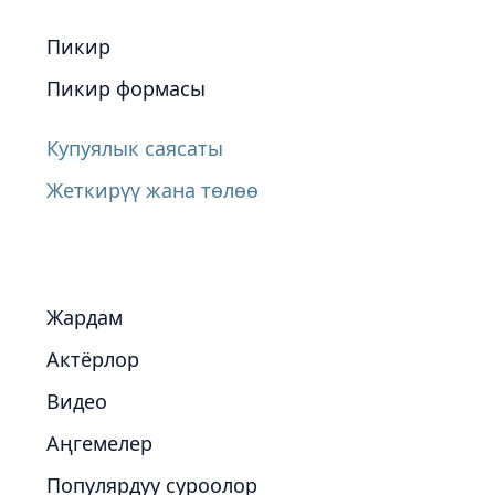
Пикир
Пикир формасы
Купуялык саясаты
Жеткирүү жана төлөө
Жардам
Актёрлор
Видео
Аңгемелер
Популярдуу суроолор