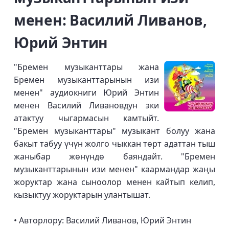
менен: Василий Ливанов,
Юрий Энтин
"Бремен музыканттары жана
Бремен музыканттарынын изи
менен" аудиокниги Юрий Энтин
менен Василий Ливановдун эки
атактуу чыгармасын камтыйт.
"Бремен музыканттары" музыкант болуу жана
бакыт табуу үчүн жолго чыккан төрт адаттан тыш
жаныбар жөнүндө баяндайт. "Бремен
музыканттарынын изи менен" каармандар жаңы
жоруктар жана сыноолор менен кайтып келип,
кызыктуу жоруктарын улантышат.
• Авторлору: Василий Ливанов, Юрий Энтин