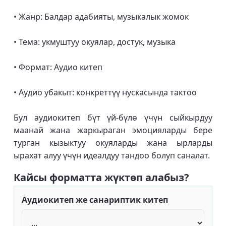
• Жанр: Балдар адабияты, музыкалык жомок
• Тема: укмуштуу окуялар, достук, музыка
• Формат: Аудио китеп
• Аудио убакыт: конкреттүү нускасында тактоо
Бул аудиокитеп бүт үй-бүлө үчүн сыйкырдуу
маанай жана жаркыраган эмоцияларды бере
турган кызыктуу окуяларды жана ырларды
ырахат алуу үчүн идеалдуу тандоо болуп саналат.
Кайсы форматта жүктөп алабыз?
Аудиокитеп же санариптик китеп