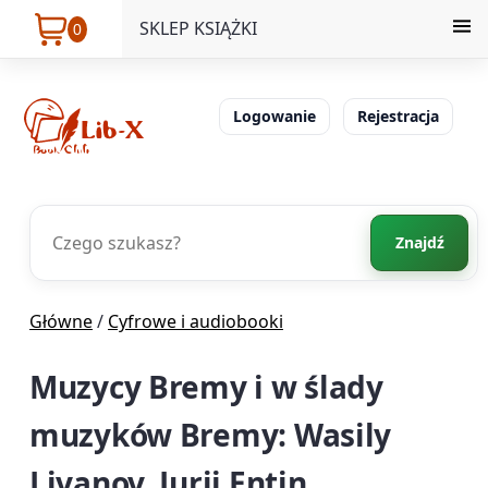
SKLEP KSIĄŻKI
0
Logowanie
Rejestracja
Znajdź
Główne
/
Cyfrowe i audiobooki
Muzycy Bremy i w ślady
muzyków Bremy: Wasily
Livanov, Jurij Entin