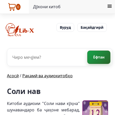
Дӯкони китоб
0
Вуруд
Бақайдгирӣ
Ёфтан
Асосӣ
/
Рақамӣ ва аудиокитобҳо
Соли нав
Китоби аудиоии "Соли нави кӯҳна"
шунавандаро ба ҷаҳоне мебарад,