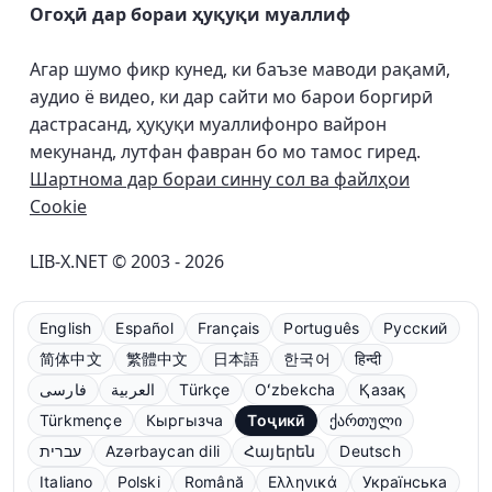
Огоҳӣ дар бораи ҳуқуқи муаллиф
Агар шумо фикр кунед, ки баъзе маводи рақамӣ,
аудио ё видео, ки дар сайти мо барои боргирӣ
дастрасанд, ҳуқуқи муаллифонро вайрон
мекунанд, лутфан фавран бо мо тамос гиред.
Шартнома дар бораи синну сол ва файлҳои
Cookie
LIB-X.NET © 2003 - 2026
English
Español
Français
Português
Русский
简体中文
繁體中文
日本語
한국어
हिन्दी
فارسی
العربية
Türkçe
Oʻzbekcha
Қазақ
Türkmençe
Кыргызча
Тоҷикӣ
ქართული
עברית
Azərbaycan dili
Հայերեն
Deutsch
Italiano
Polski
Română
Ελληνικά
Українська