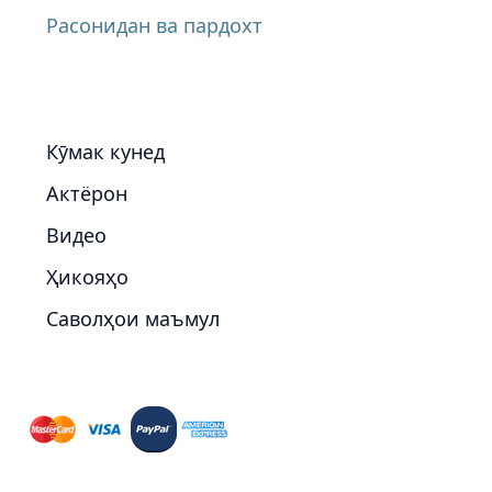
Расонидан ва пардохт
Кӯмак кунед
Актёрон
Видео
Ҳикояҳо
Саволҳои маъмул