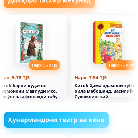
Дилҳоро тасхир мекунад
Нарх: 5.78 TJS
Нарх: 7.54 TJS
арх: 5.78 TJS
Нарх: 7.54 TJS
Китоб барои кӯдакон
Китоб Ҳама одамони хуб я
меҳмонони Мавлуди Исо,
оила мебошанд. Василий
харгӯш ва афсонаҳои сабуки
Сухомлинский
Мавлуди Исо
Ҳунармандони театр ва кино