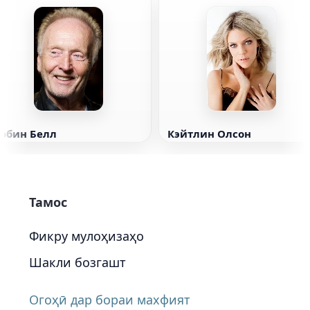
Тобин Белл
Кэйтлин Олсон
Тамос
Фикру мулоҳизаҳо
Шакли бозгашт
Огоҳӣ дар бораи махфият