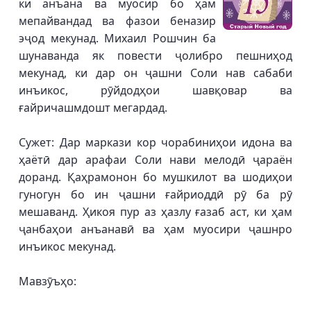
ки анъана ва муосир бо ҳам
мепайвандад ва фазои беназир
эҷод мекунад. Михаил Рошчин ба
шунаванда як повести ҷолибро пешниҳод
мекунад, ки дар он ҷашни Соли нав сабаби
инъикос, рӯйдодҳои шавқовар ва
ғайричашмдошт мегардад.
Сужет: Дар маркази кор чорабиниҳои идона ва
ҳаётӣ дар арафаи Соли нави мелодӣ ҷараён
доранд. Қаҳрамонон бо мушкилот ва шодиҳои
гуногун бо ин ҷашни ғайриоддӣ рӯ ба рӯ
мешаванд. Ҳикоя пур аз ҳазлу ғазаб аст, ки ҳам
ҷанбаҳои анъанавӣ ва ҳам муосири ҷашнро
инъикос мекунад.
Мавзӯъҳо: