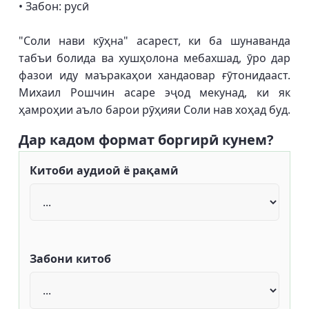
• Забон: русӣ
"Соли нави кӯҳна" асарест, ки ба шунаванда
табъи болида ва хушҳолона мебахшад, ӯро дар
фазои иду маъракаҳои хандаовар ғӯтонидааст.
Михаил Рошчин асаре эҷод мекунад, ки як
ҳамроҳии аъло барои рӯҳияи Соли нав хоҳад буд.
Дар кадом формат боргирӣ кунем?
Китоби аудиоӣ ё рақамӣ
Забони китоб