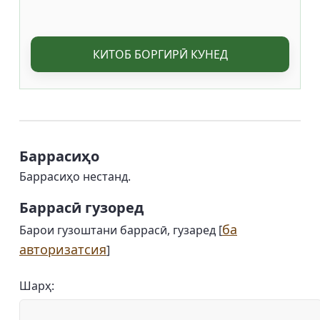
КИТОБ БОРГИРӢ КУНЕД
Баррасиҳо
Баррасиҳо нестанд.
Баррасӣ гузоред
ба
Барои гузоштани баррасӣ, гузаред [
авторизатсия
]
Шарҳ: