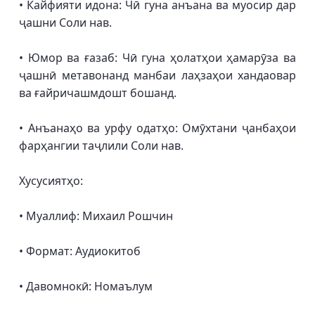
• Кайфияти идона: Чӣ гуна анъана ва муосир дар
ҷашни Соли нав.
• Юмор ва ғазаб: Чӣ гуна ҳолатҳои ҳамарӯза ва
ҷашнӣ метавонанд манбаи лаҳзаҳои хандаовар
ва ғайричашмдошт бошанд.
• Анъанаҳо ва урфу одатҳо: Омӯхтани ҷанбаҳои
фарҳангии таҷлили Соли нав.
Хусусиятҳо:
• Муаллиф: Михаил Рошчин
• Формат: Аудиокитоб
• Давомнокӣ: Номаълум