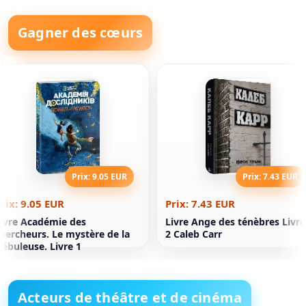
Gagner des cœurs
Prix: 9.05 EUR
Prix: 7.43 EUR
rix: 9.05 EUR
Prix: 7.43 EUR
ivre Académie des
Livre Ange des ténèbres Livre
hercheurs. Le mystère de la
2 Caleb Carr
ébuleuse. Livre 1
Acteurs de théâtre et de cinéma