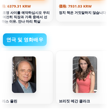
価格: 6379.31 KRW
価格: 7931.03 KRW
두 조명 사이를 예약하십시오 우리
정치 책은 거짓말하지 않습니다
가 여전히 직장과 가족 중에서 선
택하는 이유. 안나 마리 학살
연극 및 영화배우
해리스 율린
브리짓 메간 클라크