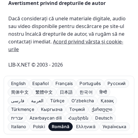
Avertisment privind drepturile de autor
Dacă considerați că unele materiale digitale, audio
sau video disponibile pentru descărcare pe site-ul
nostru încalcă drepturile de autor, vă rugăm să ne
contactați imediat.
Acord privind vârsta și cookie-
urile
LIB-X.NET © 2003 - 2026
English
Español
Français
Português
Русский
简体中文
繁體中文
日本語
한국어
हिन्दी
فارسی
العربية
Türkçe
Oʻzbekcha
Қазақ
Türkmençe
Кыргызча
Тоҷикӣ
ქართული
עברית
Azərbaycan dili
Հայերեն
Deutsch
Italiano
Polski
Română
Ελληνικά
Українська