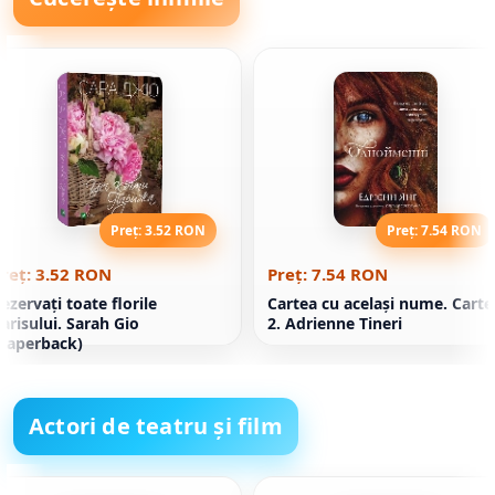
Preț: 3.52 RON
Preț: 7.54 RON
reț: 3.52 RON
Preț: 7.54 RON
ezervați toate florile
Cartea cu acelaşi nume. Carte
arisului. Sarah Gio
2. Adrienne Tineri
Paperback)
Actori de teatru și film