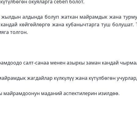
күтүлбөгөн окуяларга себеп болот.
жылдын алдында болуп жаткан майрамдык жана турмуш
кандай көйгөйлөргө жана кубанычтарга туш болушат.
яга толгон.
амдоодо салт-санаа менен азыркы заман кандай чырма
майрамдык жагдайлар күлкүлүү жана күтүлбөгөн учурлар
ды майрамдоонун маданий аспектилерин изилдөө.