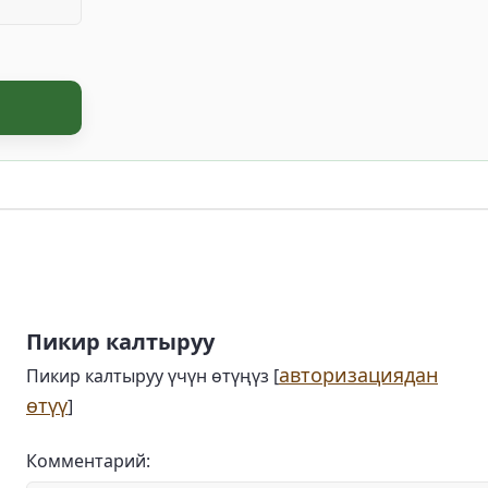
Пикир калтыруу
авторизациядан
Пикир калтыруу үчүн өтүңүз [
өтүү
]
Комментарий: