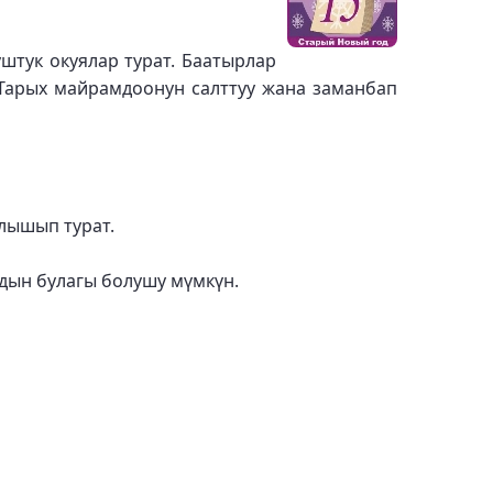
тук окуялар турат. Баатырлар
 Тарых майрамдоонун салттуу жана заманбап
лышып турат.
дын булагы болушу мүмкүн.