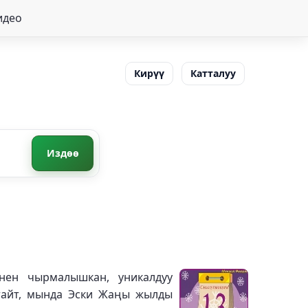
идео
Кирүү
Катталуу
Издөө
нен чырмалышкан, уникалдуу
тайт, мында Эски Жаңы жылды