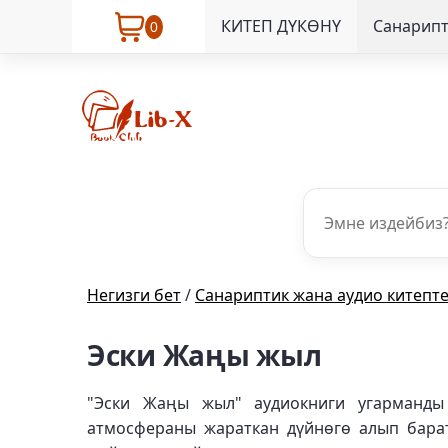
КИТЕП ДҮКӨНҮ
Санарипт
0
Негизги бет
/
Санариптик жана аудио китепт
Эски Жаңы жыл
"Эски Жаңы жыл" аудиокниги угарманды
атмосфераны жараткан дүйнөгө алып бара