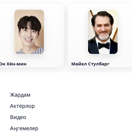
Юн Хён-мин
Майкл Стулбарг
Жардам
Актёрлор
Видео
Аңгемелер