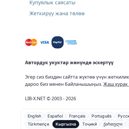
Купуялык саясаты
Жеткирүү жана төлөө
Автордук укуктар жөнүндө эскертүү
Эгер сиз биздин сайтта жүктөө үчүн жеткили
дароо биз менен байланышыңыз.
Жаш курак 
LIB-X.NET © 2003 - 2026
English
Español
Français
Português
Русс
Türkmençe
Кыргызча
Тоҷикӣ
ქართული