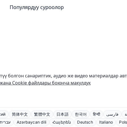
Популярдуу суроолор
ктүү болгон санариптик, аудио же видео материалдар ав
жана Cookie файлдары боюнча макулдук
кий
简体中文
繁體中文
日本語
한국어
हिन्दी
فارسی
ة
עברית
Azərbaycan dili
Հայերեն
Deutsch
Italiano
Pols