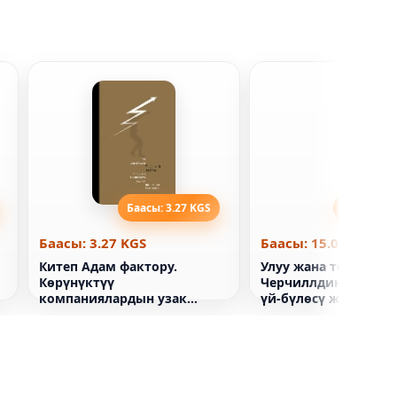
Баасы: 3.27 KGS
Баасы: 15
Баасы: 3.27 KGS
Баасы: 15.07 KGS
Китеп Адам фактору.
Улуу жана төмөн кит
Көрүнүктүү
Черчиллдин окуясы,
компаниялардын узак
үй-бүлөсү жана Лон
мөөнөттүү ийгилигинин
блиц учурунда кар
сырлары