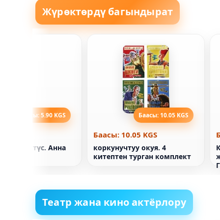
Жүрөктөрдү багындырат
Баасы: 5.90 KGS
Баасы: 10.05 KGS
5.90 KGS
Баасы: 10.05 KGS
урдалган түс. Анна
коркунучтуу окуя. 4
К
китептен турган комплект
ж
Театр жана кино актёрлору