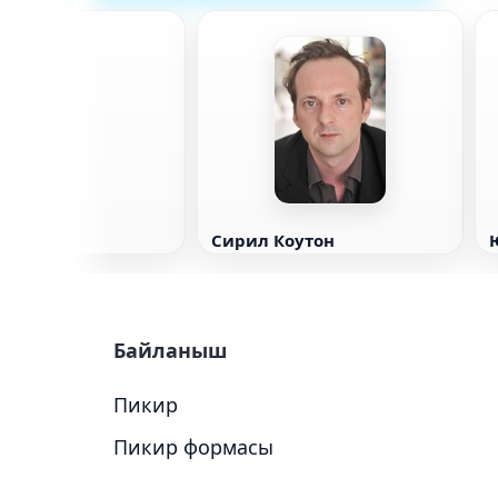
Чейз
Сирил Коутон
Байланыш
Пикир
Пикир формасы