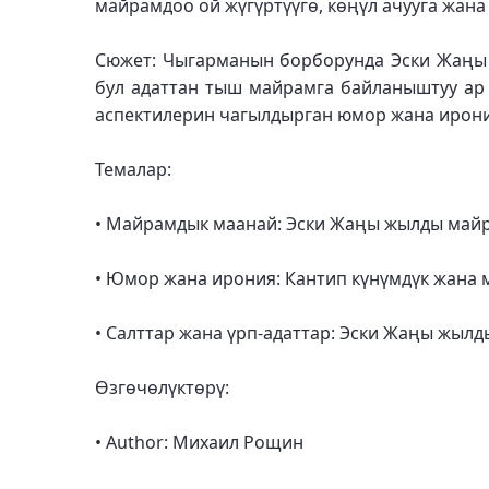
майрамдоо ой жүгүртүүгө, көңүл ачууга жана 
Сюжет: Чыгарманын борборунда Эски Жаңы 
бул адаттан тыш майрамга байланыштуу ар 
аспектилерин чагылдырган юмор жана ирони
Темалар:
• Майрамдык маанай: Эски Жаңы жылды майр
• Юмор жана ирония: Кантип күнүмдүк жана 
• Салттар жана үрп-адаттар: Эски Жаңы жыл
Өзгөчөлүктөрү:
• Author: Михаил Рощин