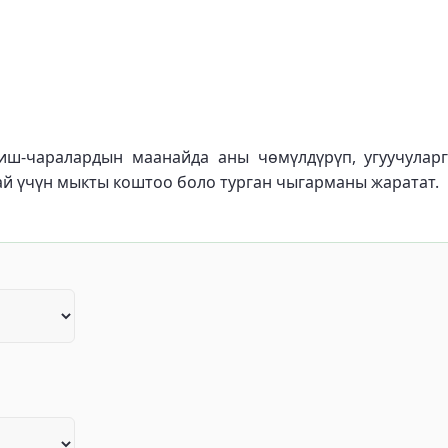
иш-чаралардын маанайда аны чөмүлдүрүп, угуучулар
 үчүн мыкты коштоо боло турган чыгарманы жаратат.