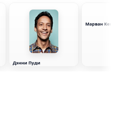
Марван Кензари
Дэнни Пуди