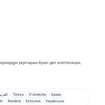
торлордун укуктарын бузат деп эсептесеңиз,
العربي
Türkçe
Oʻzbekcha
Қазақ
ki
Română
Ελληνικά
Українська