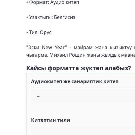
• Формат: Аудио китеп
• Узактыгы: Белгисиз
• Тил: Орус
"Эски New Year" - майрам жана кызыктуу 
чыгарма. Михаил Рощин жаңы жылдык маанай
Кайсы форматта жүктөп алабыз?
Аудиокитеп же санариптик китеп
Китептин тили