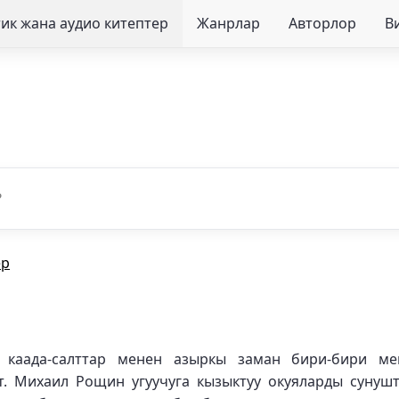
ик жана аудио китептер
Жанрлар
Авторлор
В
ер
 каада-салттар менен азыркы заман бири-бири ме
т. Михаил Рощин угуучуга кызыктуу окуяларды сунуш