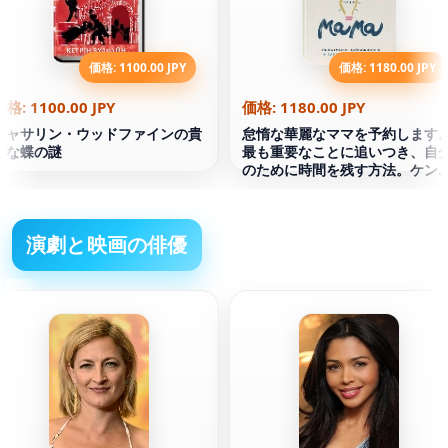
価格: 1100.00 JPY
価格: 1180.00 JPY
価格: 1100.00 JPY
価格: 1180.00 JPY
キャサリン・ウッドファインの貴
怠惰な華麗なママを予約します
重な蝶の謎
最も重要なことに追いつき、自
のために時間を残す方法。ケン
ラ・アダチ
演劇と映画の俳優