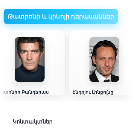
Թատրոնի և կինոյի դերասաններ
Անտոնիո Բանդերաս
Էնդրյու Լինքոլնը
Կոնտակտներ