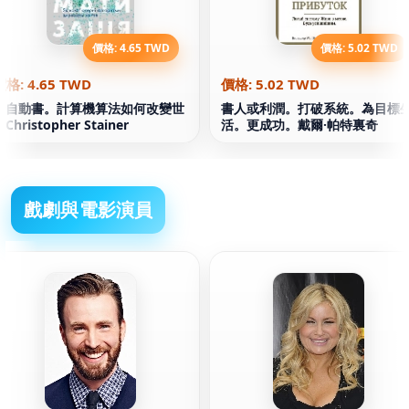
價格: 4.65 TWD
價格: 5.02 TWD
價格: 4.65 TWD
價格: 5.02 TWD
全自動書。計算機算法如何改變世
書人或利潤。打破系統。為目標
Christopher Stainer
活。更成功。戴爾·帕特裏奇
戲劇與電影演員