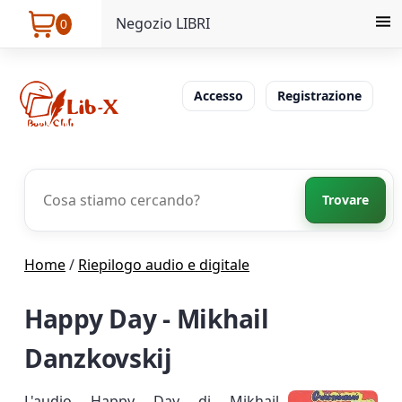
Negozio LIBRI
0
Accesso
Registrazione
Trovare
Home
/
Riepilogo audio e digitale
Happy Day - Mikhail
Danzkovskij
L'audio Happy Day di Mikhail