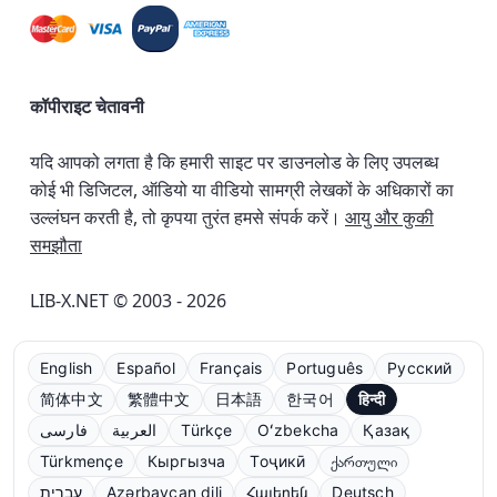
कॉपीराइट चेतावनी
यदि आपको लगता है कि हमारी साइट पर डाउनलोड के लिए उपलब्ध
कोई भी डिजिटल, ऑडियो या वीडियो सामग्री लेखकों के अधिकारों का
उल्लंघन करती है, तो कृपया तुरंत हमसे संपर्क करें।
आयु और कुकी
समझौता
LIB-X.NET © 2003 - 2026
English
Español
Français
Português
Русский
简体中文
繁體中文
日本語
한국어
हिन्दी
فارسی
العربية
Türkçe
Oʻzbekcha
Қазақ
Türkmençe
Кыргызча
Тоҷикӣ
ქართული
עברית
Azərbaycan dili
Հայերեն
Deutsch