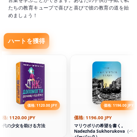
言葉を学ぶことができます。あなたの子供が手紙で私
たちの教育キューブで喜びと喜びで彼の教育の道を始
めましょう！
ハートを獲得
価格: 1120.00 JPY
価格: 1196.00 JPY
価格: 1120.00 JPY
価格: 1196.00 JPY
10代の少女を助ける方法
マリウポリの希望を書く。
Nadezhda Sukhorukova（ペ
パーバック）