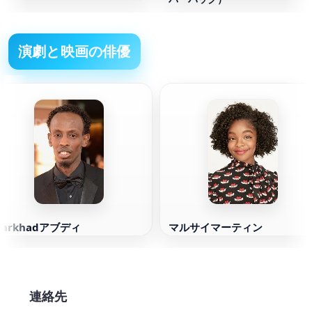
演劇と映画の俳優
Barkhadアブディ
マルサイマーティン
連絡先