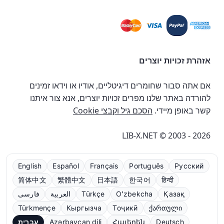
אזהרת זכויות יוצרים
אם אתה סבור שחומרים דיגיטליים, אודיו או וידאו זמינים
להורדה באתר שלנו מפרים זכויות יוצרים, אנא צור איתנו
קשר באופן מיידי.
הסכם גיל וקבצי Cookie
LIB-X.NET © 2003 - 2026
English
Español
Français
Português
Русский
简体中文
繁體中文
日本語
한국어
हिन्दी
Қазақ
Oʻzbekcha
Türkçe
العربية
فارسی
Türkmençe
Кыргызча
Тоҷикӣ
ქართული
Deutsch
Հայերեն
Azərbaycan dili
עברית