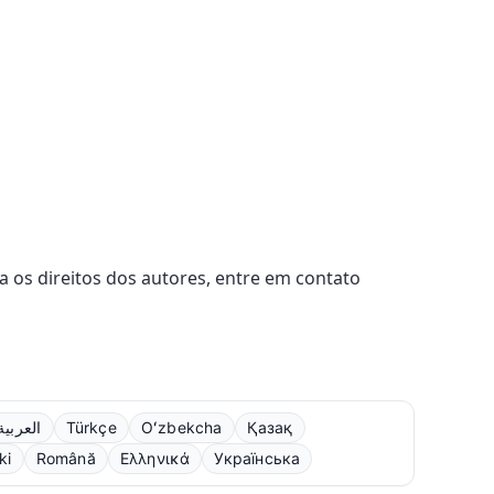
a os direitos dos autores, entre em contato
العربية
Türkçe
Oʻzbekcha
Қазақ
ki
Română
Ελληνικά
Українська