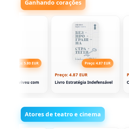
Ganhando corações
Preço: 5.80 EUR
Preço: 4.87 EUR
5.80 EUR
Preço: 4.87 EUR
P
enino que viveu com
Livro Estratégia Indefensável
O
Atores de teatro e cinema