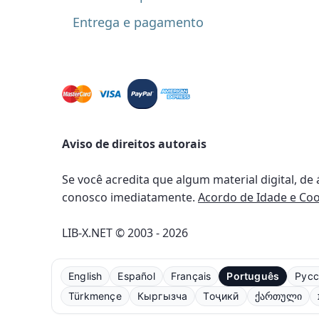
Entrega e pagamento
Aviso de direitos autorais
Se você acredita que algum material digital, de
conosco imediatamente.
Acordo de Idade e Coo
LIB-X.NET © 2003 - 2026
English
Español
Français
Português
Русс
Türkmençe
Кыргызча
Тоҷикӣ
ქართული