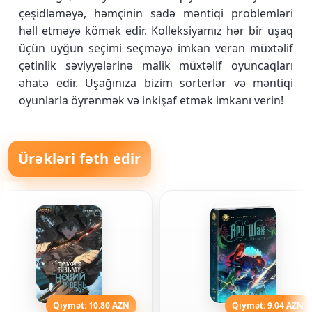
çeşidləməyə, həmçinin sadə məntiqi problemləri
həll etməyə kömək edir. Kolleksiyamız hər bir uşaq
üçün uyğun seçimi seçməyə imkan verən müxtəlif
çətinlik səviyyələrinə malik müxtəlif oyuncaqları
əhatə edir. Uşağınıza bizim sorterlər və məntiqi
oyunlarla öyrənmək və inkişaf etmək imkanı verin!
Ürəkləri fəth edir
Qiymət: 10.80 AZN
Qiymət: 9.04 AZN