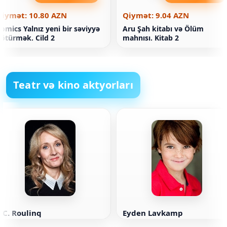
Qiymət: 10.80 AZN
Qiymət: 9.04 AZN
omics Yalnız yeni bir səviyyə
Aru Şah kitabı və Ölüm
ötürmək. Cild 2
mahnısı. Kitab 2
Teatr və kino aktyorları
.C. Roulinq
Eyden Lavkamp