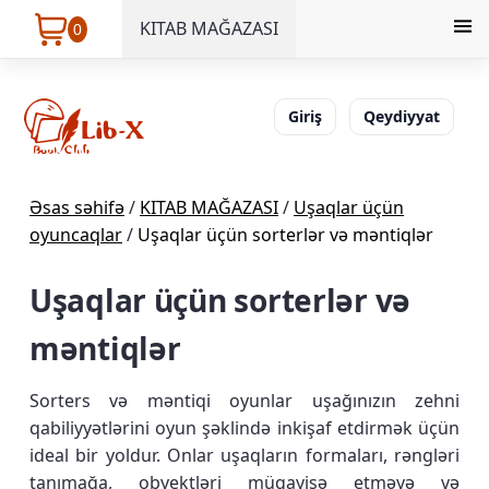
KITAB MAĞAZASI
0
Giriş
Qeydiyyat
Əsas səhifə
/
KITAB MAĞAZASI
/
Uşaqlar üçün
oyuncaqlar
/
Uşaqlar üçün sorterlər və məntiqlər
Uşaqlar üçün sorterlər və
məntiqlər
Sorters və məntiqi oyunlar uşağınızın zehni
qabiliyyətlərini oyun şəklində inkişaf etdirmək üçün
ideal bir yoldur. Onlar uşaqların formaları, rəngləri
tanımağa, obyektləri müqayisə etməyə və