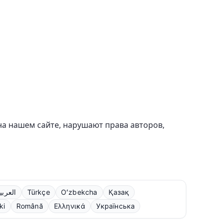
на нашем сайте, нарушают права авторов,
العربي
Türkçe
Oʻzbekcha
Қазақ
ki
Română
Ελληνικά
Українська