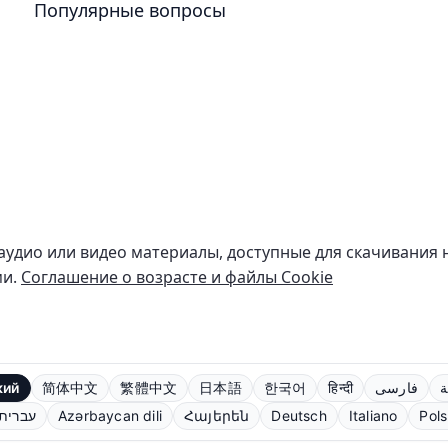
Популярные вопросы
 аудио или видео материалы, доступные для скачивания 
ми.
Соглашение о возрасте и файлы Cookie
кий
简体中文
繁體中文
日本語
한국어
हिन्दी
فارسی
ة
עברית
Azərbaycan dili
Հայերեն
Deutsch
Italiano
Pols