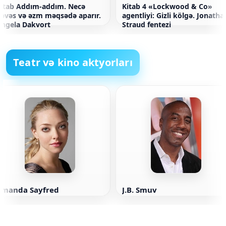
itab Addım-addım. Necə
Kitab 4 «Lockwood & Co»
əvəs və əzm məqsədə aparır.
agentliyi: Gizli kölgə. Jonatha
ngela Dakvort
Straud fentezi
Teatr və kino aktyorları
Amanda Sayfred
J.B. Smuv