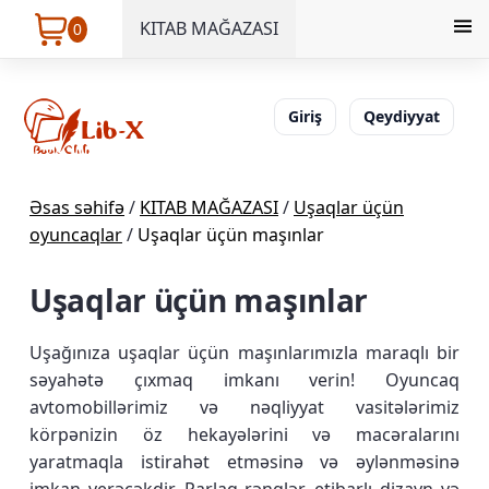
KITAB MAĞAZASI
0
Giriş
Qeydiyyat
Əsas səhifə
/
KITAB MAĞAZASI
/
Uşaqlar üçün
oyuncaqlar
/
Uşaqlar üçün maşınlar
Uşaqlar üçün maşınlar
Uşağınıza uşaqlar üçün maşınlarımızla maraqlı bir
səyahətə çıxmaq imkanı verin! Oyuncaq
avtomobillərimiz və nəqliyyat vasitələrimiz
körpənizin öz hekayələrini və macəralarını
yaratmaqla istirahət etməsinə və əylənməsinə