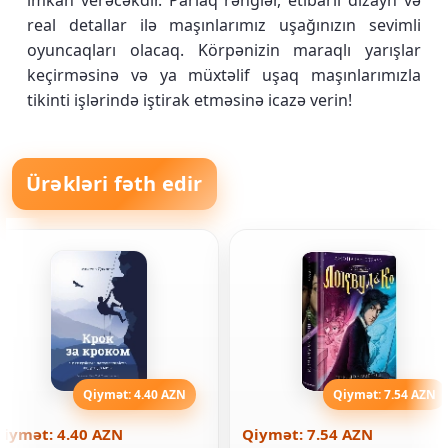
imkan verəcəkdir. Parlaq rənglər, etibarlı dizayn və
real detallar ilə maşınlarımız uşağınızın sevimli
oyuncaqları olacaq. Körpənizin maraqlı yarışlar
keçirməsinə və ya müxtəlif uşaq maşınlarımızla
tikinti işlərində iştirak etməsinə icazə verin!
Ürəkləri fəth edir
Qiymət: 4.40 AZN
Qiymət: 7.54 AZN
Qiymət: 4.40 AZN
Qiymət: 7.54 AZN