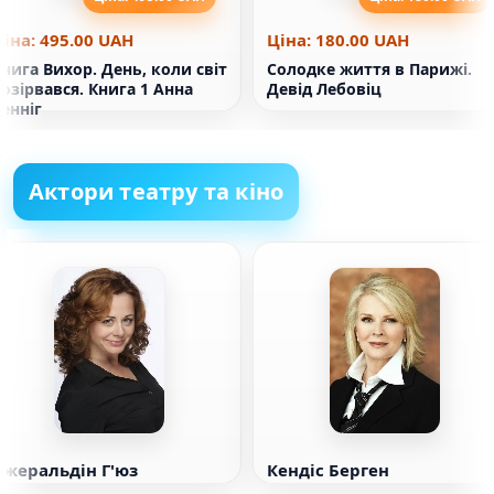
Ціна: 495.00 UAH
Ціна: 180.00 UAH
нига Вихор. День, коли світ
Солодке життя в Парижі.
озірвався. Книга 1 Анна
Девід Лебовіц
енніг
Актори театру та кіно
Джеральдін Г'юз
Кендіс Берген