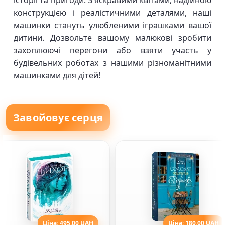
історії та пригоди. З яскравими квітами, надійною
конструкцією і реалістичними деталями, наші
машинки стануть улюбленими іграшками вашої
дитини. Дозвольте вашому малюкові зробити
захоплюючі перегони або взяти участь у
будівельних роботах з нашими різноманітними
машинками для дітей!
Завойовує серця
Ціна: 495.00 UAH
Ціна: 180.00 UAH