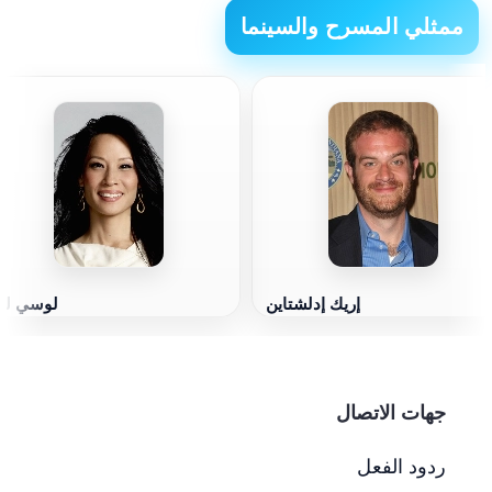
ممثلي المسرح والسينما
إريك إدلشتاين
لوسي لي
جهات الاتصال
ردود الفعل