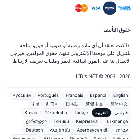
حقوق التأليف
إذا كنت تعتقد أن أي مادة رقمية أو صوتية أو فيديو متاحة
للتنزيل على موقعنا الإلكتروني تنتهك حقوق المؤلفين، فيرجى
الاتصال بنا على الفور.
اتفاقية العمر وملفات تعريف الارتباط
LIB-X.NET © 2003 - 2026
Русский
Português
Français
Español
English
हिन्दी
한국어
日本語
繁體中文
简体中文
فارسی
العربية
Türkçe
Oʻzbekcha
Қазақ
ქართული
Тоҷикӣ
Кыргызча
Türkmençe
עברית
Azərbaycan dili
Հայերեն
Deutsch
Українська
Ελληνικά
Română
Polski
Italiano