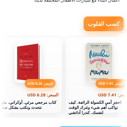
أعمال البناء مع سيارات الأطفال المختلفة لدينا!
كسب القلوب
السعر: 7.41 USD
السعر: 6.28 USD
عر: 7.41 USD
السعر: 6.28 USD
احجز أمي الكسولة الرائعة. كيف
كتاب مرجعي مرئي. أوكراني، ملهم
تواكب أهم شيء وتترك الوقت
نتحدث ونكتب بشكل صحي
لنفسك. كندرا أداتشي