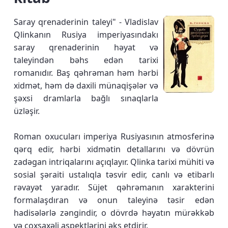
Saray qrenaderinin taleyi" - Vladislav
Qlinkanın Rusiya imperiyasındakı
saray qrenaderinin həyat və
taleyindən bəhs edən tarixi
romanıdır. Baş qəhrəman həm hərbi
xidmət, həm də daxili münaqişələr və
şəxsi dramlarla bağlı sınaqlarla
üzləşir.
Roman oxucuları imperiya Rusiyasının atmosferinə
qərq edir, hərbi xidmətin detallarını və dövrün
zadəgan intriqalarını açıqlayır. Qlinka tarixi mühiti və
sosial şəraiti ustalıqla təsvir edir, canlı və etibarlı
rəvayət yaradır. Süjet qəhrəmanın xarakterini
formalaşdıran və onun taleyinə təsir edən
hadisələrlə zəngindir, o dövrdə həyatın mürəkkəb
və çoxşaxəli aspektlərini əks etdirir.