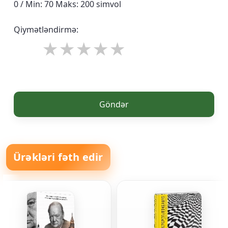
0 / Min: 70 Maks: 200 simvol
Qiymətləndirmə:
Göndər
Ürəkləri fəth edir