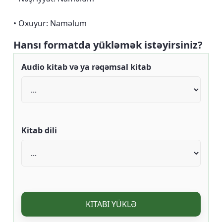
• Oxuyur: Naməlum
Hansı formatda yükləmək istəyirsiniz?
Audio kitab və ya rəqəmsal kitab
Kitab dili
KITABI YÜKLƏ