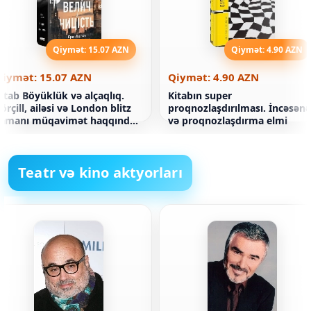
Qiymət: 15.07 AZN
Qiymət: 4.90 AZN
Qiymət: 15.07 AZN
Qiymət: 4.90 AZN
itab Böyüklük və alçaqlıq.
Kitabın super
örçill, ailəsi və London blitz
proqnozlaşdırılması. İncəsənə
zamanı müqavimət haqqında
və proqnozlaşdırma elmi
hekayə
Teatr və kino aktyorları