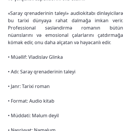
«Saray qrenaderinin taleyi» audiokitabı dinləyicilərə
bu tarixi dünyaya rahat dalmağa imkan verir.
Professional səsləndirmə romanın bütün
nüanslarını və emosional çalarlarını çatdırmağa
kömək edir, onu daha əlçatan və həyəcanlı edir.
• Müəllif: Vladislav Glinka
• Adı: Saray qrenaderinin taleyi
• Janr: Tarixi roman
• Format: Audio kitab
• Müddəti: Məlum deyil
• Nəşriyyat: Naməlum