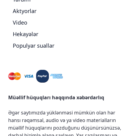
Aktyorlar
Video
Hekayələr
Populyar suallar
Müəllif hüquqları haqqında xəbərdarlıq
Əgər saytımızda yüklənməsi mümkün olan hər
hansı rəqəmsal, audio və ya video materialların
müəllif hüquqlarını pozduğunu düşünürsünüzsə,
dərhal bizimlə əlaqə saxlayın.
Yaş razılaşması və