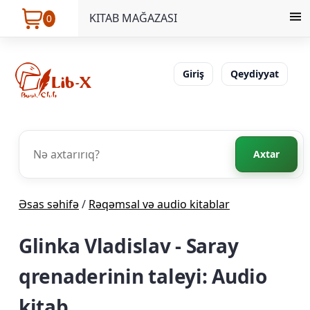
KITAB MAĞAZASI
0
Giriş
Qeydiyyat
Axtar
Əsas səhifə
/
Rəqəmsal və audio kitablar
Glinka Vladislav - Saray
qrenaderinin taleyi: Audio
kitab