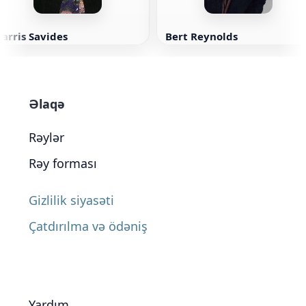
arris Savides
Bert Reynolds
Əlaqə
Rəylər
Rəy forması
Gizlilik siyasəti
Çatdırılma və ödəniş
Yardım