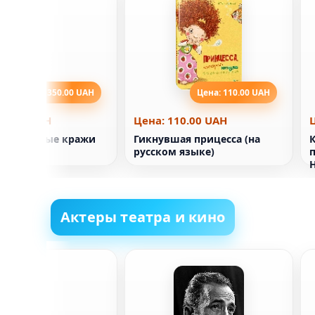
Цена: 350.00 UAH
Цена: 110.00 UAH
50.00 UAH
Цена: 110.00 UAH
егендарные кражи
Гикнувшая прицесса (на
русском языке)
п
Актеры театра и кино
эй