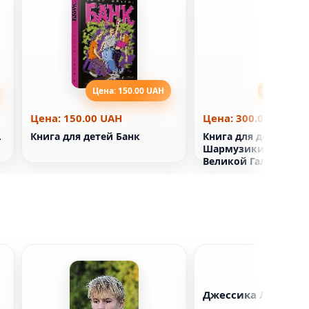
Цена: 150.00 UAH
Цена: 300
Цена: 150.00 UAH
Цена: 300.00 UAH
.
Книга для детей Банк
Книга для детей
Шармузики. За пре
Великой Галявии
(дополненная реаль
Джессика Лукас