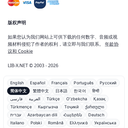
版权声明
如果您认为我们网站上可供下载的任何数字、音频或视
频材料侵犯了作者的权利，请立即与我们联系。
年龄协
议和 Cookie
LIB-X.NET © 2003 - 2026
English
Español
Français
Português
Русский
简体中文
繁體中文
日本語
한국어
हिन्दी
فارسی
العربية
Türkçe
Oʻzbekcha
Қазақ
Türkmençe
Кыргызча
Тоҷикӣ
ქართული
עברית
Azərbaycan dili
Հայերեն
Deutsch
Italiano
Polski
Română
Ελληνικά
Українська