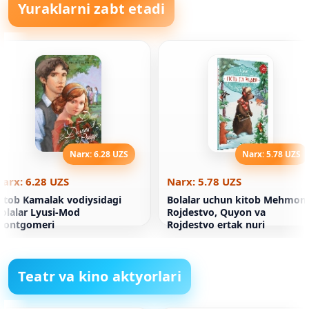
Yuraklarni zabt etadi
Narx: 6.28 UZS
Narx: 5.78 UZS
arx: 6.28 UZS
Narx: 5.78 UZS
itob Kamalak vodiysidagi
Bolalar uchun kitob Mehmon
olalar Lyusi-Mod
Rojdestvo, Quyon va
Montgomeri
Rojdestvo ertak nuri
Teatr va kino aktyorlari