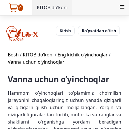
KITOB do’koni
0
Kirish
Ro‘yxatdan o‘tish
Bosh
/
KITOB do’koni
/
Eng kichik o’yinchoqlar
/
Vanna uchun o’yinchoqlar
Vanna uchun o’yinchoqlar
Hammom o’yinchoqlari to’plamimiz cho’milish
jarayonini chaqaloqlaringiz uchun yanada qiziqarli
va qiziqarli qilish uchun mo’ljallangan. Yorqin va
qiziqarli figuralardan tortib, motorika va ranglar va
shakllarni o’rganishga yordam beradigan