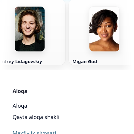
Andrey Lidagovskiy
Migan Gud
Aloqa
Aloqa
Qayta aloqa shakli
Maxfiylik siyosati