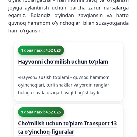
o’yinchoqlargacha - hammomni zavq va o’rganish
joyiga aylantirish uchun barcha zarur narsalarga
egamiz. Bolangiz o’yindan zavqlansin va hatto
quvnoq hammom o’yinchoqlari bilan suzayotganda
ham o’rgansin.
1 dona narxi: 4.52 UZS
Hayvonni cho’milish uchun to’plam
«Hayvon» suzish to’plami - quvnoq hammom
o’yinchoqlari, turli shakllar va yorqin ranglar
bolaga suvda qiziqarli vaqt bag’ishlaydi.
1 dona narxi: 4.52 UZS
Cho’milish uchun to’plam Transport 13
ta o’yinchoq-figuralar