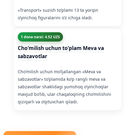
«Transport» suzish to’plami 13 ta yorqin
o’yinchoq figuralarini o’z ichiga oladi.
1 dona narxi: 4.52 UZS
Cho’milish uchun to’plam Meva va
sabzavotlar
Cho’milish uchun mo’ljallangan «Meva va
sabzavotlar» to’plamida ko’p rangli meva va
sabzavotlar shaklidagi yumshoq o’yinchoqlar
mavjud bo’lib, ular chaqaloqning cho’milishini
qiziqarli va o’qituvchan qiladi.