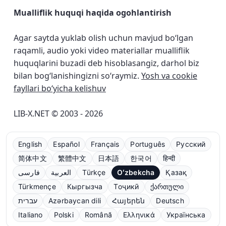
Mualliflik huquqi haqida ogohlantirish
Agar saytda yuklab olish uchun mavjud bo‘lgan
raqamli, audio yoki video materiallar mualliflik
huquqlarini buzadi deb hisoblasangiz, darhol biz
bilan bog‘lanishingizni so‘raymiz.
Yosh va cookie
fayllari bo‘yicha kelishuv
LIB-X.NET © 2003 - 2026
English
Español
Français
Português
Русский
简体中文
繁體中文
日本語
한국어
हिन्दी
فارسی
العربية
Türkçe
Oʻzbekcha
Қазақ
Türkmençe
Кыргызча
Тоҷикӣ
ქართული
עברית
Azərbaycan dili
Հայերեն
Deutsch
Italiano
Polski
Română
Ελληνικά
Українська