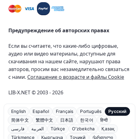
Предупреждение об авторских правах
Если вы считаете, что какие-либо цифровые,
аудио или видео материалы, доступные для
скачивания на нашем сайте, нарушают права
авторов, просим вас незамедлительно связаться
с нами.
Соглашение о возрасте и файлы Cookie
LIB-X.NET © 2003 - 2026
English
Español
Français
Português
Русский
简体中文
繁體中文
日本語
한국어
हिन्दी
فارسی
العربية
Türkçe
Oʻzbekcha
Қазақ
Türkmençe
Кыргызча
Тоҷикӣ
ქართული