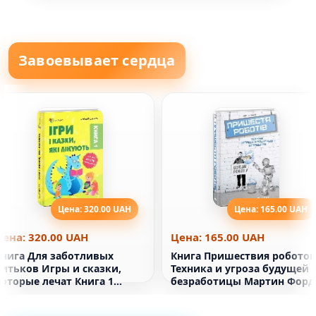
Завоевывает сердца
Цена: 320.00 UAH
Цена: 165.00 UAH
Цена: 320.00 UAH
Цена: 165.00 UAH
Книга Для заботливых
Книга Пришествия роботов
битьков Игры и сказки,
Техника и угроза будущей
которые лечат Книга 1
безработицы Мартин Форд
Алина Руденко