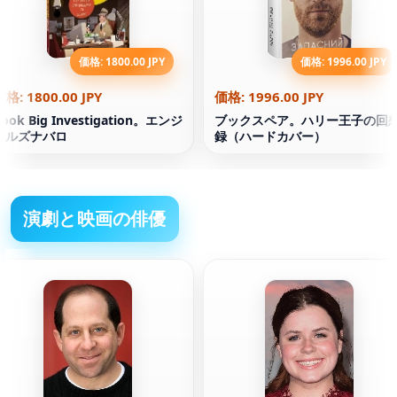
価格: 1800.00 JPY
価格: 1996.00 JPY
価格: 1800.00 JPY
価格: 1996.00 JPY
Book Big Investigation。エンジ
ブックスペア。ハリー王子の回
ェルズナバロ
録（ハードカバー）
演劇と映画の俳優