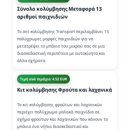
Σύνολο κολύμβησης Μεταφορά 13
αριθμοί παιχνιδιών
Το σετ κολύμβησης Transport περιλαμβάνει 13
πολύχρωμες μορφές παιχνιδιών για να
μετατρέψει το μπάνιο του μικρού σας σε μια
διασκεδαστική περιπέτεια με αυτοκίνητα και
άλλα οχήματα.
Τιμή ανά τεμάχιο: 4.52 EUR
Κιτ κολύμβησης Φρούτα και λαχανικά
Το κιτ κολύμβησης φρούτων και λαχανικών
περιέχει πολύχρωμα μαλακά παιχνίδια σε
σχήμα φρούτων και λαχανικών που κάνουν το
μπάνιο ένα νήπιο διασκεδαστικό και