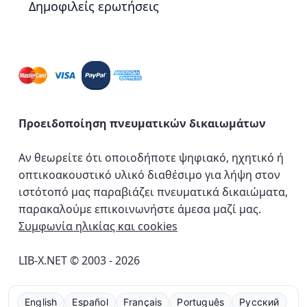
Δημοφιλείς ερωτήσεις
Προειδοποίηση πνευματικών δικαιωμάτων
Αν θεωρείτε ότι οποιοδήποτε ψηφιακό, ηχητικό ή
οπτικοακουστικό υλικό διαθέσιμο για λήψη στον
ιστότοπό μας παραβιάζει πνευματικά δικαιώματα,
παρακαλούμε επικοινωνήστε άμεσα μαζί μας.
Συμφωνία ηλικίας και cookies
LIB-X.NET © 2003 - 2026
English
Español
Français
Português
Русский