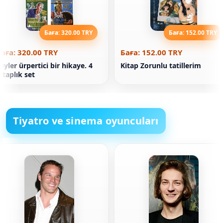
Баға: 320.00 TRY
Баға: 152.00 TRY
аға: 320.00 TRY
Баға: 152.00 TRY
üyler ürpertici bir hikaye. 4
Kitap Zorunlu tatillerim
itaplık set
Tiyatro ve sinema oyuncuları