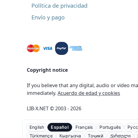
Política de privacidad
Envío y pago
Copyright notice
If you believe that any digital, audio or video m
immediately.
Acuerdo de edad y cookies
LIB-X.NET © 2003 - 2026
English
Español
Français
Português
Русс
Türkmençe
Кыргызча
Тоҷикӣ
ქართული