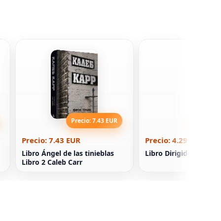
Precio: 7.43 EUR
Precio: 4
Precio: 7.43 EUR
Precio: 4.29 EUR
Libro Ángel de las tinieblas
Libro Dirigido al resu
Libro 2 Caleb Carr