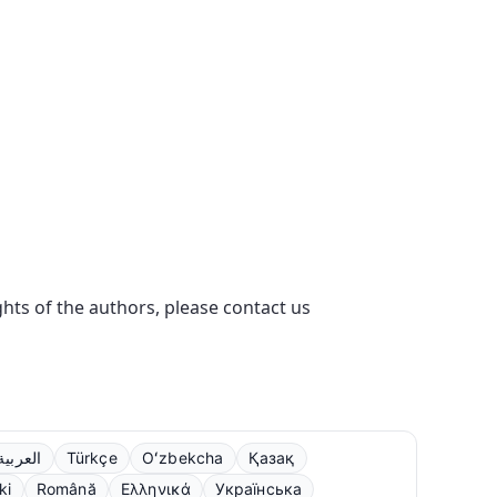
ights of the authors, please contact us
العربية
Türkçe
Oʻzbekcha
Қазақ
ki
Română
Ελληνικά
Українська