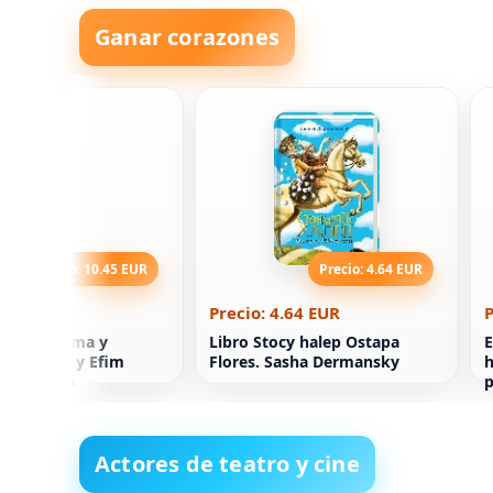
Ganar corazones
Precio: 10.45 EUR
Precio: 4.64 EUR
 10.45 EUR
Precio: 4.64 EUR
P
 salud íntima y
Libro Stocy halep Ostapa
E
ad. Galina y Efim
Flores. Sasha Dermansky
h
 (en ruso)
p
Actores de teatro y cine