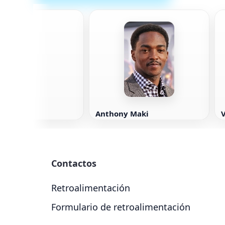
oughton
Anthony Maki
V
Contactos
Retroalimentación
Formulario de retroalimentación