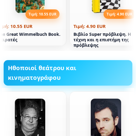
Τιμή: 10.55 EUR
Τιμή: 4.90 EUR
ιμή: 10.55 EUR
Τιμή: 4.90 EUR
he Great Wimmelbuch Book.
Βιβλίο Super πρόβλεψη. Η
Πειρατές
τέχνη και η επιστήμη της
πρόβλεψης
Ηθοποιοί θεάτρου και
κινηματογράφου