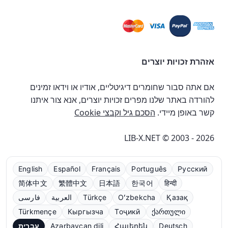
אזהרת זכויות יוצרים
אם אתה סבור שחומרים דיגיטליים, אודיו או וידאו זמינים
להורדה באתר שלנו מפרים זכויות יוצרים, אנא צור איתנו
קשר באופן מיידי.
הסכם גיל וקבצי Cookie
LIB-X.NET © 2003 - 2026
English
Español
Français
Português
Русский
简体中文
繁體中文
日本語
한국어
हिन्दी
Қазақ
Oʻzbekcha
Türkçe
العربية
فارسی
Türkmençe
Кыргызча
Тоҷикӣ
ქართული
Deutsch
Հայերեն
Azərbaycan dili
עברית