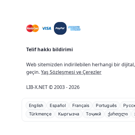
Telif hakkı bildirimi
Web sitemizden indirilebilen herhangi bir dijital
geçin.
Yaş Sözleşmesi ve Çerezler
LIB-X.NET © 2003 - 2026
English
Español
Français
Português
Русс
Türkmençe
Кыргызча
Тоҷикӣ
ქართული