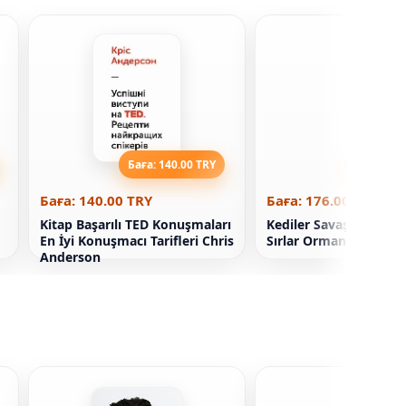
Баға: 140.00 TRY
Баға: 176
Баға: 140.00 TRY
Баға: 176.00 TRY
Kitap Başarılı TED Konuşmaları
Kediler Savaşçılar 1. 3.
En İyi Konuşmacı Tarifleri Chris
Sırlar Ormanı (Paperb
Anderson