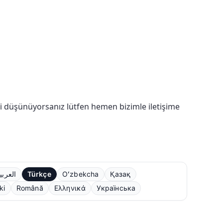
ğini düşünüyorsanız lütfen hemen bizimle iletişime
العربي
Türkçe
Oʻzbekcha
Қазақ
ki
Română
Ελληνικά
Українська