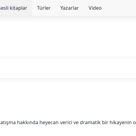
sesli kitaplar
Türler
Yazarlar
Video
ç çatışma hakkında heyecan verici ve dramatik bir hikayenin or