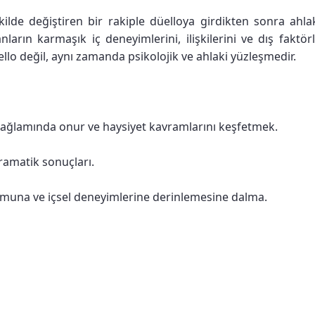
ilde değiştiren bir rakiple düelloya girdikten sonra ahlak
ın karmaşık iç deneyimlerini, ilişkilerini ve dış faktörle
llo değil, aynı zamanda psikolojik ve ahlaki yüzleşmedir.
r bağlamında onur ve haysiyet kavramlarını keşfetmek.
dramatik sonuçları.
urumuna ve içsel deneyimlerine derinlemesine dalma.