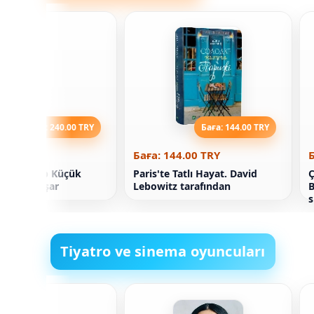
Баға: 240.00 TRY
Баға: 144.00 TRY
40.00 TRY
Баға: 144.00 TRY
Б
 için kitap Küçük
Paris'te Tatlı Hayat. David
Ç
r nasıl yaşar
Lebowitz tarafından
B
Tiyatro ve sinema oyuncuları