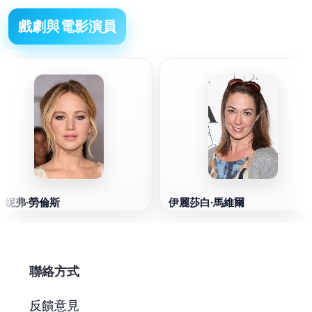
戲劇與電影演員
珍妮弗·勞倫斯
伊麗莎白·馬維爾
聯絡方式
反饋意見